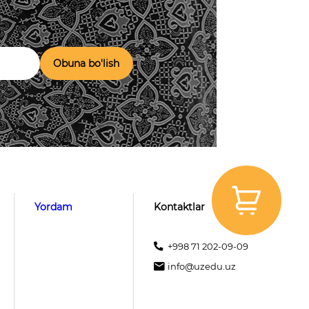
Obuna bo'lish
Yordam
Kontaktlar
+998 71 202-09-09
info@uzedu.uz