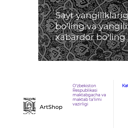
Sayt yangiliklar
bo'ling va yangil
xabardor bo'ling
O‘zbekiston
Кa
Respublikasi
maktabgacha va
maktab ta'limi
vazirligi