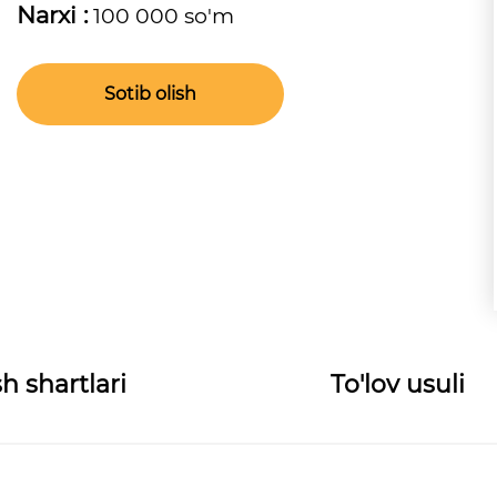
Narxi :
100 000 so'm
Sotib olish
h shartlari
To'lov usuli