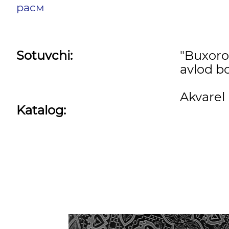
расм
Sotuvchi:
"Buxor
avlod bo
Akvarel
Katalog: