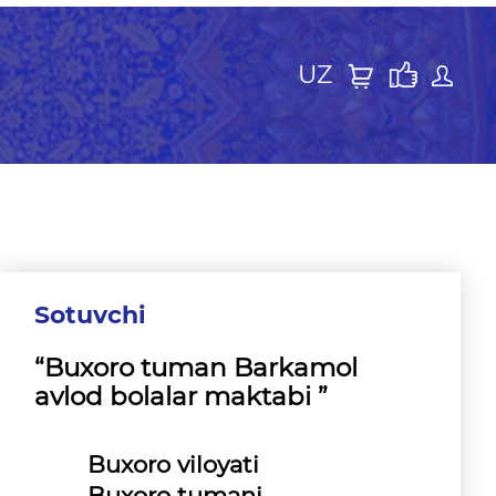
UZ
Sotuvchi
“Buxoro tuman Barkamol
avlod bolalar maktabi ”
Buxoro viloyati
Buxoro tumani