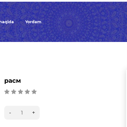
 haqida
Yordam
расм