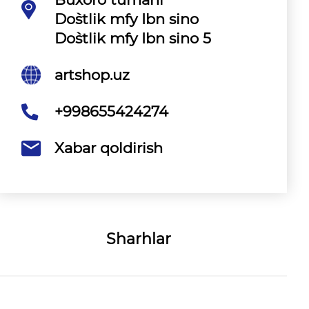
Do`stlik mfy Ibn sino
Do`stlik mfy Ibn sino 5
artshop.uz
+998655424274
Xabar qoldirish
Sharhlar