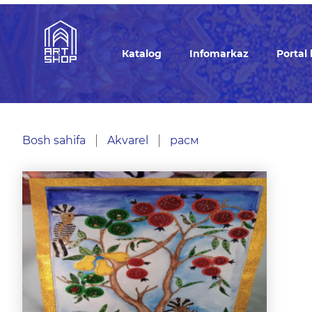
Кatalog
Infomarkaz
Portal
Bosh sahifa
Akvarel
расм