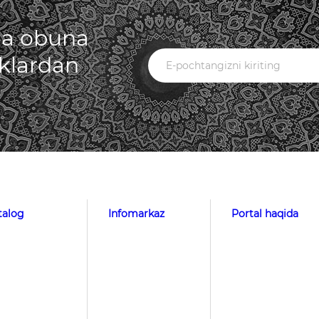
iga obuna
iklardan
talog
Infomarkaz
Portal haqida