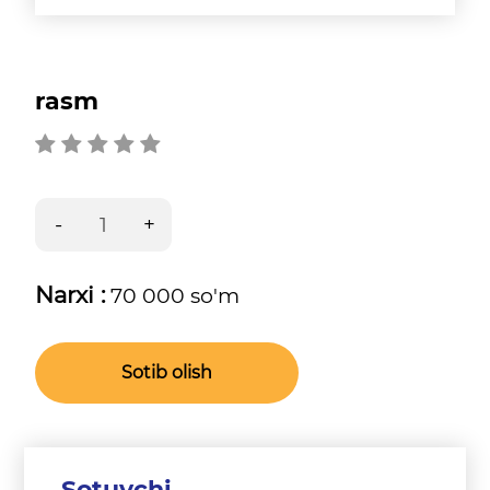
rasm
Narxi :
70 000 so'm
Sotib olish
Sotuvchi