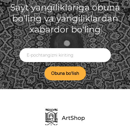
Sayt yangiliklariga obuna
bo'ling va yangiliklardan
xabardor bo'ling
Obuna bo'lish