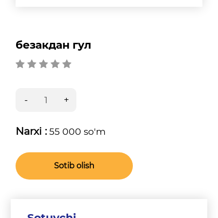
безакдан гул
Narxi :
55 000 so'm
Sotib olish
Sotuvchi