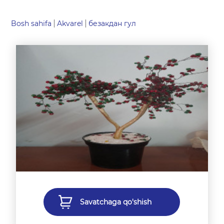
Bosh sahifa
Akvarel
безакдан гул
Savatchaga qo'shish