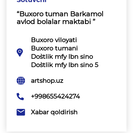
“Buxoro tuman Barkamol
avlod bolalar maktabi ”
Buxoro viloyati
Buxoro tumani
Do`stlik mfy Ibn sino
Do`stlik mfy Ibn sino 5
artshop.uz
+998655424274
Xabar qoldirish