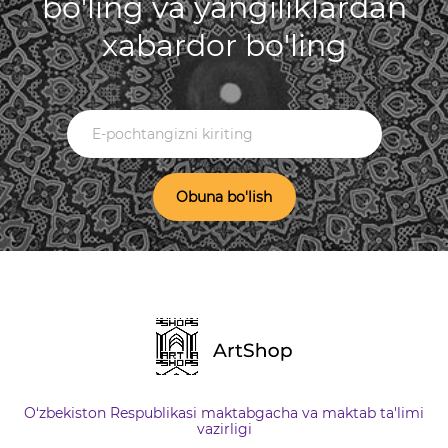
bo'ling va yangiliklardan
xabardor bo'ling
Obuna bo'lish
O‘zbekiston Respublikasi maktabgacha va maktab ta'limi
vazirligi