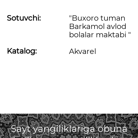
Sotuvchi:
"Buxoro tuman
Barkamol avlod
bolalar maktabi "
Katalog:
Akvarel
Sayt yangiliklariga obuna