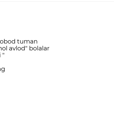
nobod tuman
ol avlod" bolalar
 "
ng