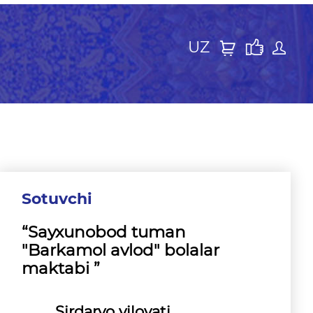
UZ
Sotuvchi
“Sayxunobod tuman
"Barkamol avlod" bolalar
maktabi ”
Sirdaryo viloyati