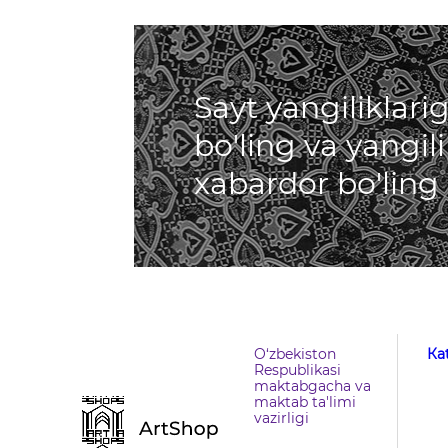
Sayt yangiliklar
bo'ling va yangil
xabardor bo'ling
O‘zbekiston
Кa
Respublikasi
maktabgacha va
maktab ta'limi
vazirligi