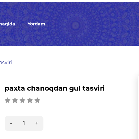
 haqida
Yordam
sviri
paxta chanoqdan gul tasviri