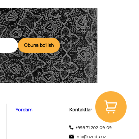
Obuna bo'lish
Yordam
Kontaktlar
+998 71 202-09-09
info@uzedu.uz