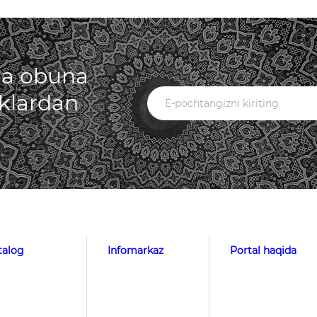
iga obuna
iklardan
talog
Infomarkaz
Portal haqida