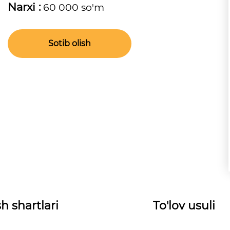
Narxi :
60 000 so'm
Sotib olish
h shartlari
To'lov usuli