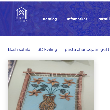
Кatalog
Infomarkaz
Portal
Bosh sahifa
3D kviling
paxta chanoqdan gul ta