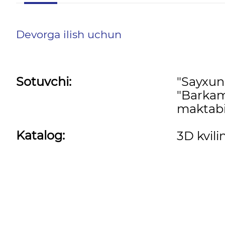
Devorga ilish uchun
Sotuvchi:
"Sayxu
"Barkam
maktabi
Katalog:
3D kvili