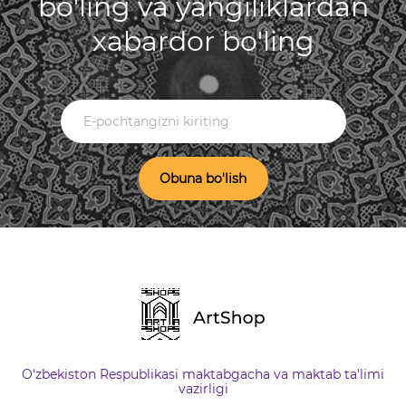
bo'ling va yangiliklardan
xabardor bo'ling
Obuna bo'lish
O‘zbekiston Respublikasi maktabgacha va maktab ta'limi
vazirligi