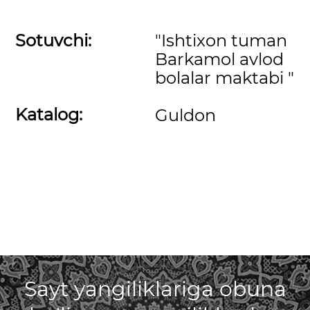
Sotuvchi:
"Ishtixon tuman
Barkamol avlod
bolalar maktabi "
Katalog:
Guldon
Sayt yangiliklariga obuna