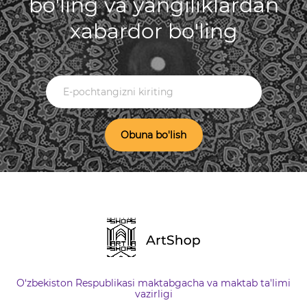
bo'ling va yangiliklardan
xabardor bo'ling
Obuna bo'lish
O‘zbekiston Respublikasi maktabgacha va maktab ta'limi
vazirligi