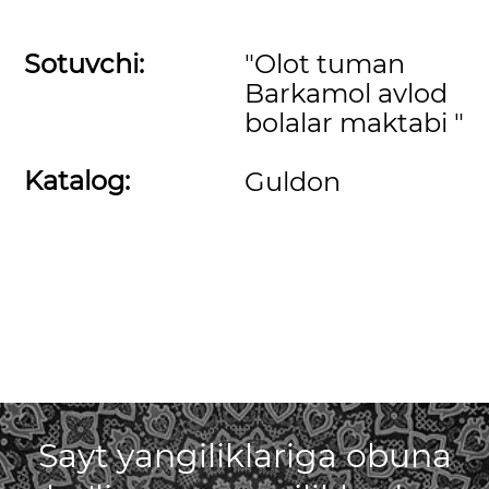
Sotuvchi:
"Olot tuman
Barkamol avlod
bolalar maktabi "
Katalog:
Guldon
Sayt yangiliklariga obuna