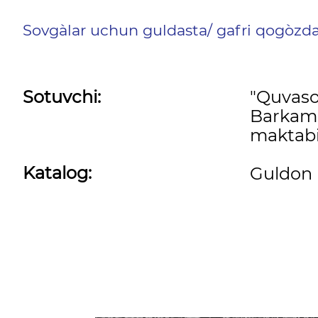
Sovg`alar uchun guldasta/ gafri qog`ozd
Sotuvchi:
"Quvaso
Barkamo
maktabi
Katalog:
Guldon