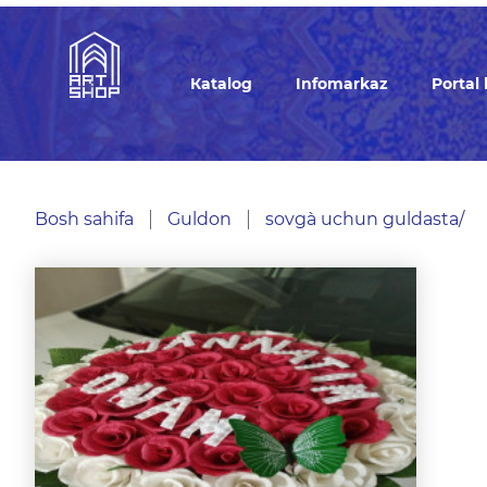
Кatalog
Infomarkaz
Portal
Bosh sahifa
Guldon
sovg`a uchun guldasta/