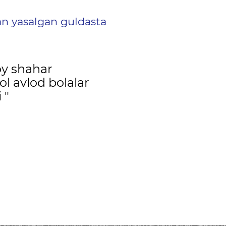
an yasalgan guldasta
y shahar
l avlod bolalar
 "