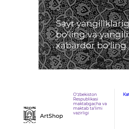
Sayt yangiliklar
bo'ling va yangil
xabardor bo'ling
O‘zbekiston
Кa
Respublikasi
maktabgacha va
maktab ta'limi
vazirligi