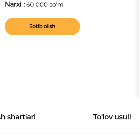
Narxi :
60 000 so'm
Sotib olish
h shartlari
To'lov usuli