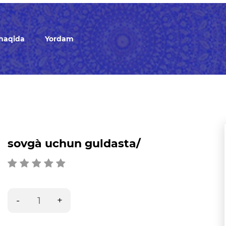
 haqida
Yordam
sovg`a uchun guldasta/