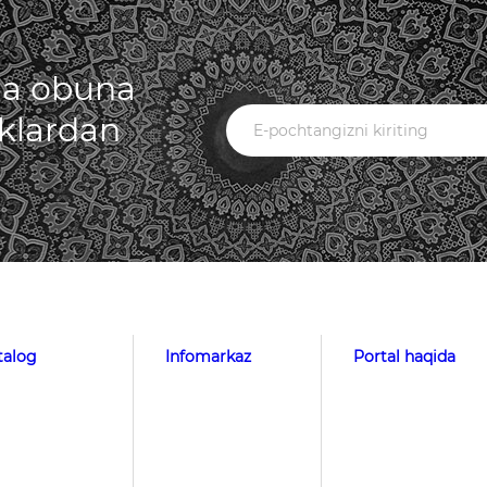
iga obuna
iklardan
talog
Infomarkaz
Portal haqida