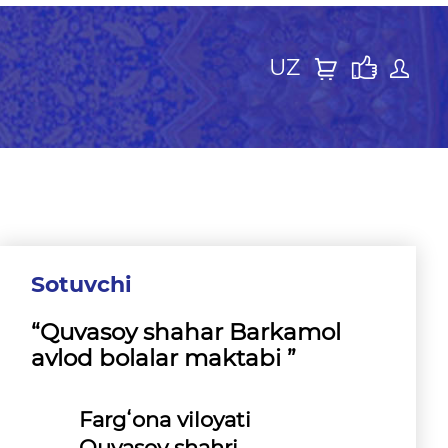
UZ
Sotuvchi
“Quvasoy shahar Barkamol
avlod bolalar maktabi ”
Fargʻona viloyati
Quvasoy shahri