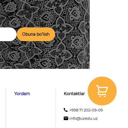
Obuna bo'lish
Yordam
Kontaktlar
+998 71 202-09-09
info@uzedu.uz