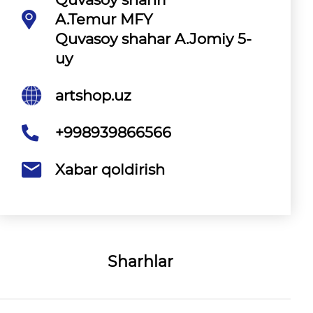
A.Temur MFY
Quvasoy shahar A.Jomiy 5-
uy
artshop.uz
+998939866566
Xabar qoldirish
Sharhlar