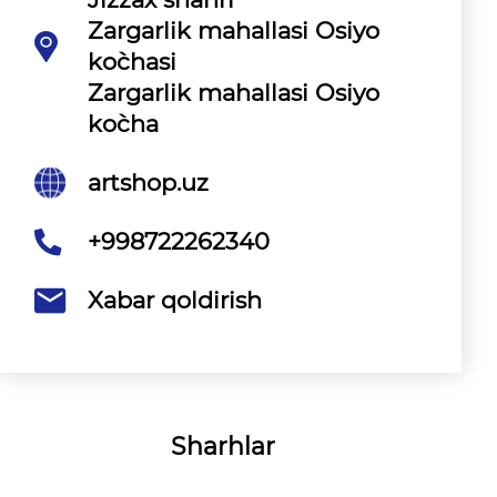
Zargarlik mahallasi Osiyo
ko`chasi
Zargarlik mahallasi Osiyo
ko`cha
artshop.uz
+998722262340
Xabar qoldirish
Sharhlar