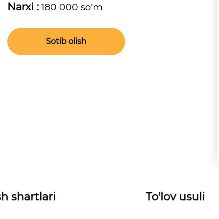
Narxi :
180 000 so'm
Sotib olish
h shartlari
To'lov usuli