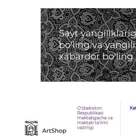
Sayt yangiliklar
bo'ling va yangil
xabardor bo'ling
O‘zbekiston
Кa
Respublikasi
maktabgacha va
maktab ta'limi
vazirligi