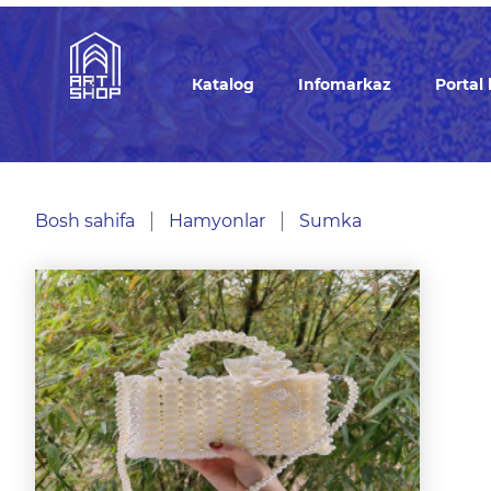
Кatalog
Infomarkaz
Portal
Bosh sahifa
Hamyonlar
Sumka