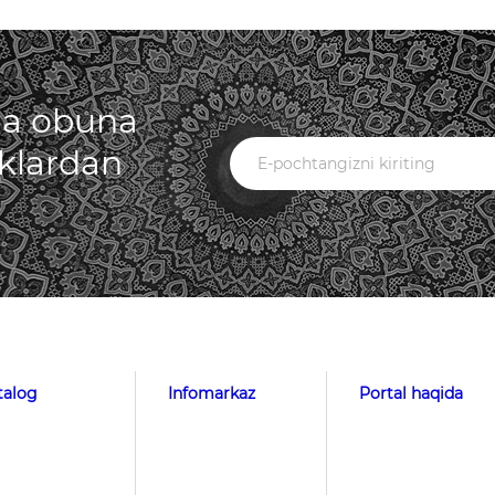
iga obuna
iklardan
talog
Infomarkaz
Portal haqida