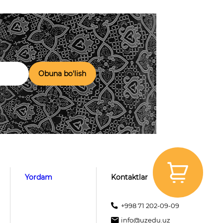
Obuna bo'lish
Yordam
Kontaktlar
+998 71 202-09-09
info@uzedu.uz