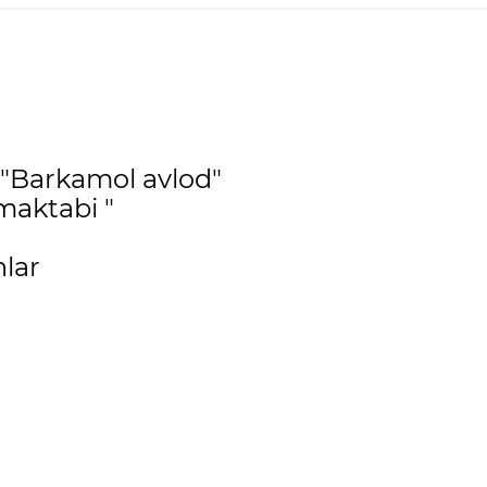
 "Barkamol avlod"
maktabi "
lar