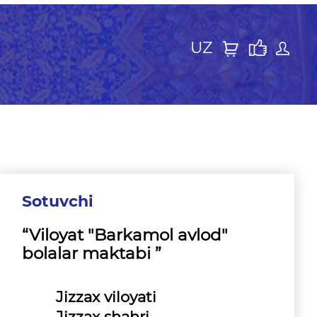
UZ
Sotuvchi
“Viloyat "Barkamol avlod"
bolalar maktabi ”
Jizzax viloyati
Jizzax shahri