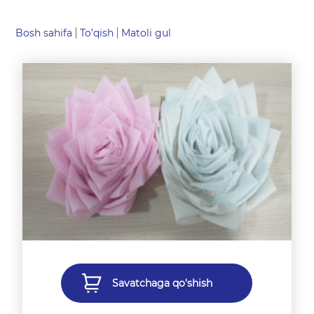
Bosh sahifa
To’qish
Matoli gul
Savatchaga qo'shish