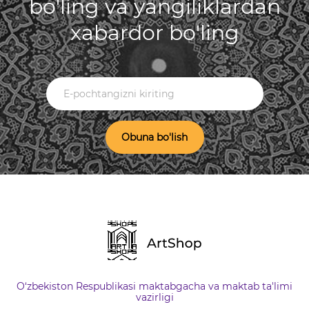
bo'ling va yangiliklardan
xabardor bo'ling
Obuna bo'lish
O‘zbekiston Respublikasi maktabgacha va maktab ta'limi
vazirligi