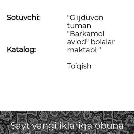
Sotuvchi:
"G'ijduvon
tuman
"Barkamol
avlod" bolalar
Katalog:
maktabi "
To’qish
Sayt yangiliklariga obuna