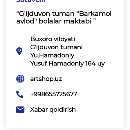
“G'ijduvon tuman "Barkamol
avlod" bolalar maktabi ”
Buxoro viloyati
G'ijduvon tumani
Yu.Hamadoniy
Yusuf Hamadoniy 164 uy
artshop.uz
+998655725677
Xabar qoldirish