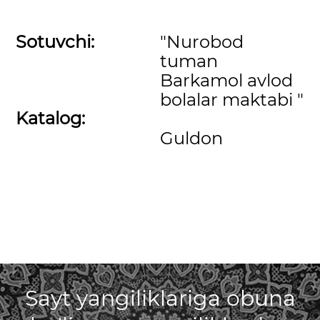
Sotuvchi:
"Nurobod
tuman
Barkamol avlod
bolalar maktabi "
Katalog:
Guldon
Sayt yangiliklariga obuna