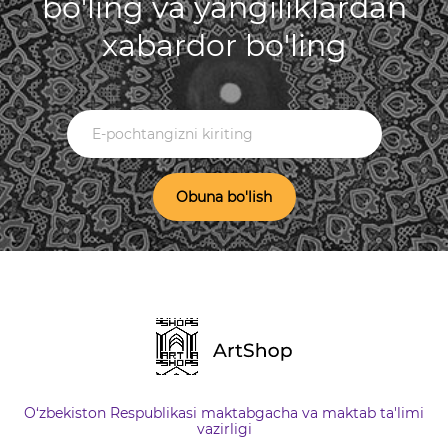
bo'ling va yangiliklardan
xabardor bo'ling
Obuna bo'lish
O‘zbekiston Respublikasi maktabgacha va maktab ta'limi
vazirligi