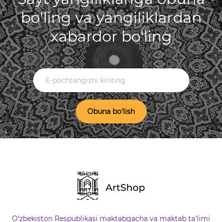
bo'ling va yangiliklardan
xabardor bo'ling
Obuna bo'lish
O‘zbekiston Respublikasi maktabgacha va maktab ta'limi