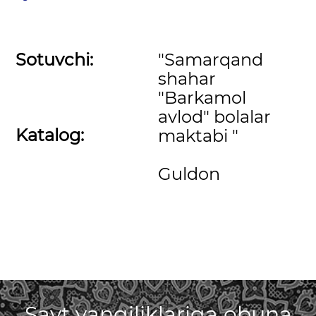
Sotuvchi:
"Samarqand
shahar
"Barkamol
avlod" bolalar
Katalog:
maktabi "
Guldon
Sayt yangiliklariga obuna