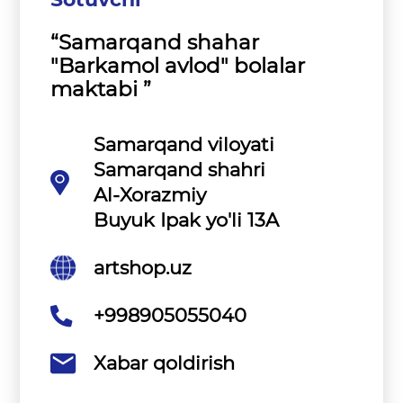
“Samarqand shahar
"Barkamol avlod" bolalar
maktabi ”
Samarqand viloyati
Samarqand shahri
Al-Xorazmiy
Buyuk Ipak yo'li 13A
artshop.uz
+998905055040
Xabar qoldirish