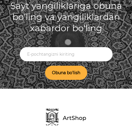
Sayt yangiliklariga obuna
bo'ling va yangiliklardan
xabardor bo'ling
Obuna bo'lish