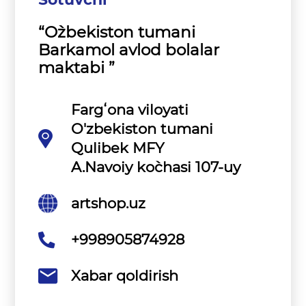
“O`zbekiston tumani
Barkamol avlod bolalar
maktabi ”
Fargʻona viloyati
O'zbekiston tumani
Qulibek MFY
A.Navoiy ko`chasi 107-uy
artshop.uz
+998905874928
Xabar qoldirish