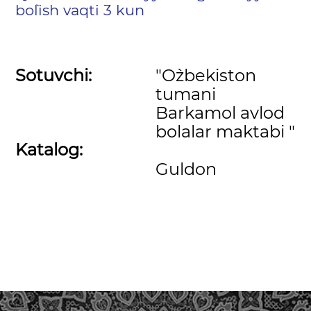
bo`lish vaqti 3 kun
Sotuvchi:
"O`zbekiston
tumani
Barkamol avlod
bolalar maktabi "
Katalog:
Guldon