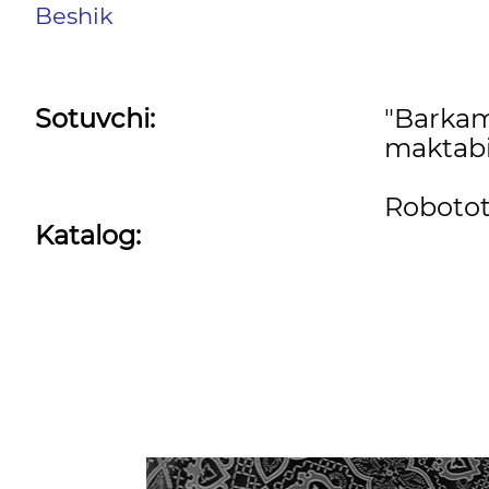
Beshik
Sotuvchi:
"Barkam
maktabi
Robotot
Katalog: