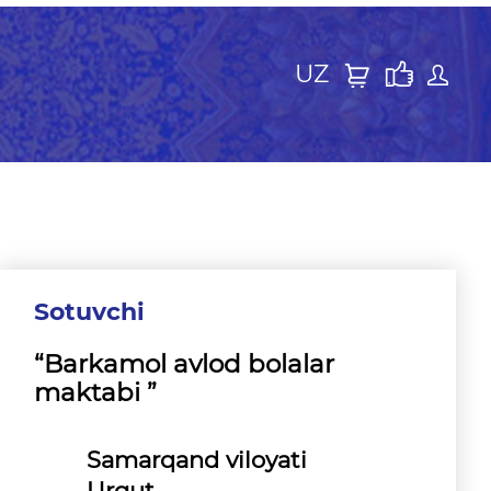
UZ
Sotuvchi
“Barkamol avlod bolalar
maktabi ”
Samarqand viloyati
Urgut