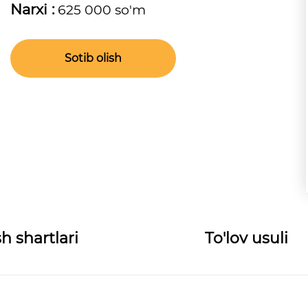
Narxi :
625 000 so'm
Sotib olish
h shartlari
To'lov usuli