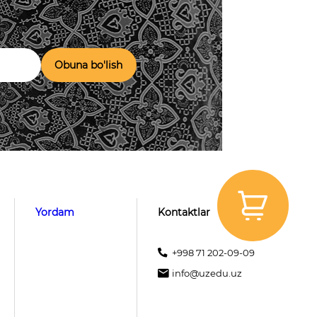
Obuna bo'lish
Yordam
Kontaktlar
+998 71 202-09-09
info@uzedu.uz