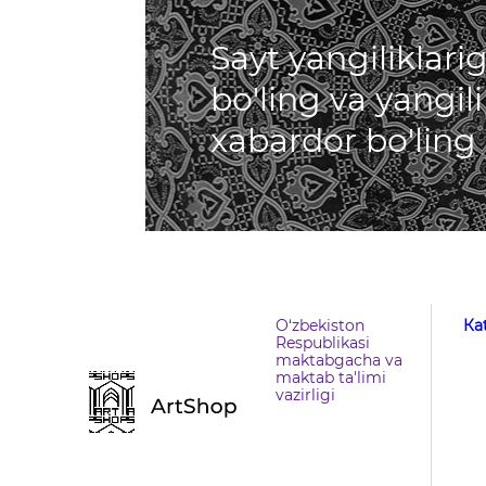
Sayt yangiliklar
bo'ling va yangil
xabardor bo'ling
O‘zbekiston
Кa
Respublikasi
maktabgacha va
maktab ta'limi
vazirligi