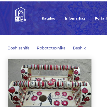
Кatalog
Infomarkaz
Portal
Bosh sahifa
Robototexnika
Beshik