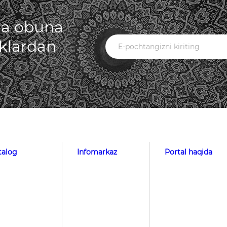
iga obuna
iklardan
talog
Infomarkaz
Portal haqida