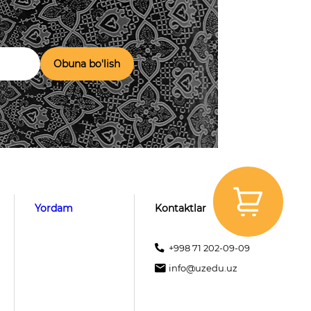
Obuna bo'lish
Yordam
Kontaktlar
+998 71 202-09-09
info@uzedu.uz