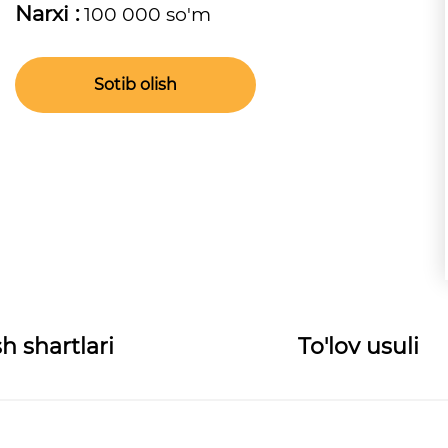
Narxi :
100 000 so'm
Sotib olish
h shartlari
To'lov usuli