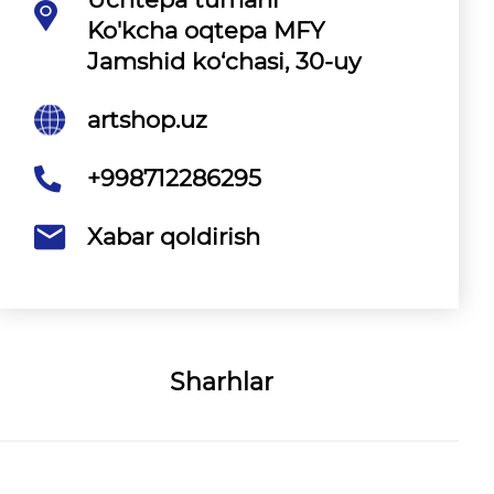
Ko'kcha oqtepa MFY
Jamshid ko‘chasi, 30-uy
artshop.uz
+998712286295
Xabar qoldirish
Sharhlar