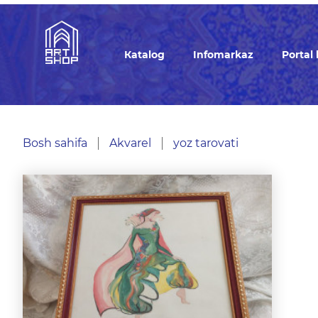
Кatalog
Infomarkaz
Portal
Bosh sahifa
Akvarel
yoz tarovati