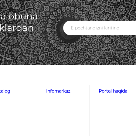
iga obuna
iklardan
talog
Infomarkaz
Portal haqida