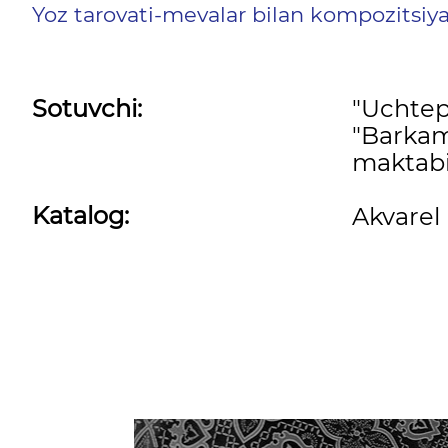
Yoz tarovati-mevalar bilan kompozitsiy
Sotuvchi:
"Uchte
"Barkam
maktabi
Katalog:
Akvarel