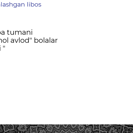
alashgan libos
pa tumani
ol avlod" bolalar
 "