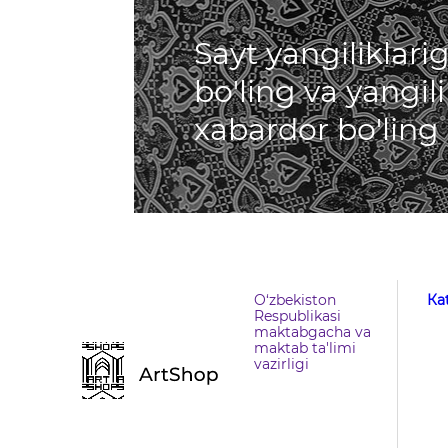
Sayt yangiliklar
bo'ling va yangil
xabardor bo'ling
O‘zbekiston
Кa
Respublikasi
maktabgacha va
maktab ta'limi
vazirligi