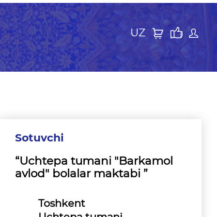
UZ
Sotuvchi
“Uchtepa tumani "Barkamol
avlod" bolalar maktabi ”
Toshkent
Uchtepa tumani