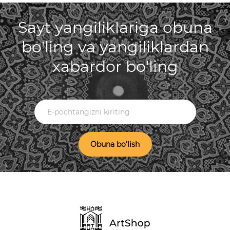
Sayt yangiliklariga obuna
bo'ling va yangiliklardan
xabardor bo'ling
Obuna bo'lish