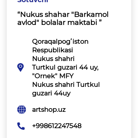
“Nukus shahar "Barkamol
avlod" bolalar maktabi ”
Qoraqalpogʻiston
Respublikasi
Nukus shahri
Turtkul guzari 44 uy,
"Ornek" MFY
Nukus shahri Turtkul
guzari 44uy
artshop.uz
+998612247548