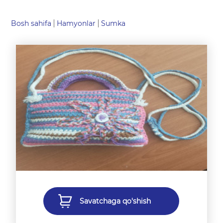
Bosh sahifa
Hamyonlar
Sumka
Savatchaga qo'shish