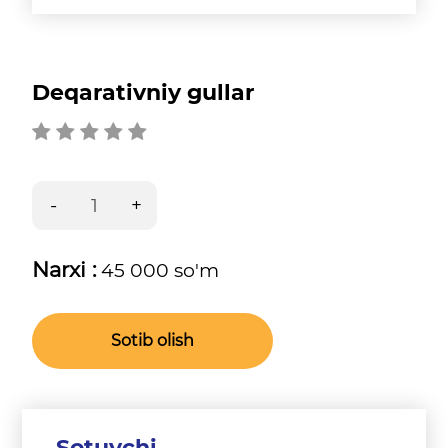
Deqarativniy gullar
Narxi :
45 000 so'm
Sotib olish
Sotuvchi