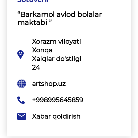
“Barkamol avlod bolalar
maktabi ”
Xorazm viloyati
Xonqa
Xalqlar do'stligi
24
artshop.uz
+998995645859
Xabar qoldirish