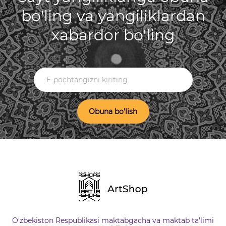
bo'ling va yangiliklardan
xabardor bo'ling
Obuna bo'lish
O‘zbekiston Respublikasi maktabgacha va maktab ta'limi