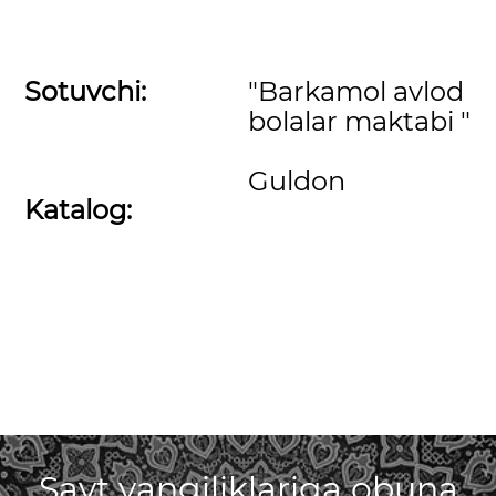
Sotuvchi:
"Barkamol avlod
bolalar maktabi "
Guldon
Katalog:
Sayt yangiliklariga obuna