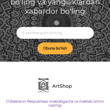
bo'ling va yangiliklardan
xabardor bo'ling
Obuna bo'lish
O‘zbekiston Respublikasi maktabgacha va maktab ta'limi
vazirligi