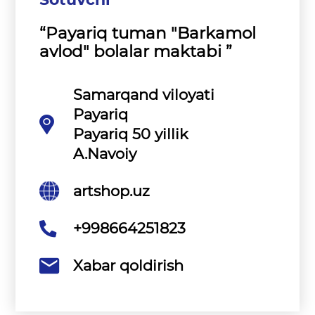
“Payariq tuman "Barkamol
avlod" bolalar maktabi ”
Samarqand viloyati
Payariq
Payariq 50 yillik
A.Navoiy
artshop.uz
+998664251823
Xabar qoldirish