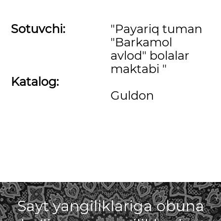
Sotuvchi:
"Payariq tuman
"Barkamol
avlod" bolalar
maktabi "
Katalog:
Guldon
Sayt yangiliklariga obuna