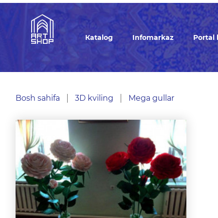
Кatalog
Infomarkaz
Portal
Bosh sahifa
3D kviling
Mega gullar