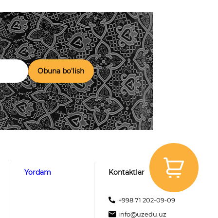
Obuna bo'lish
Yordam
Kontaktlar
+998 71 202-09-09
info@uzedu.uz