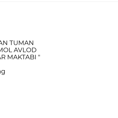
TAN TUMAN
MOL AVLOD
R MAKTABI "
ng