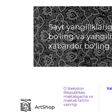
Sayt yangiliklar
bo'ling va yangil
xabardor bo'ling
O‘zbekiston
Кa
Respublikasi
maktabgacha va
maktab ta'limi
vazirligi