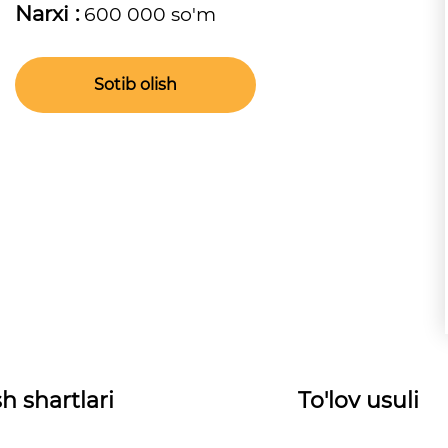
Narxi :
600 000 so'm
Sotib olish
h shartlari
To'lov usuli