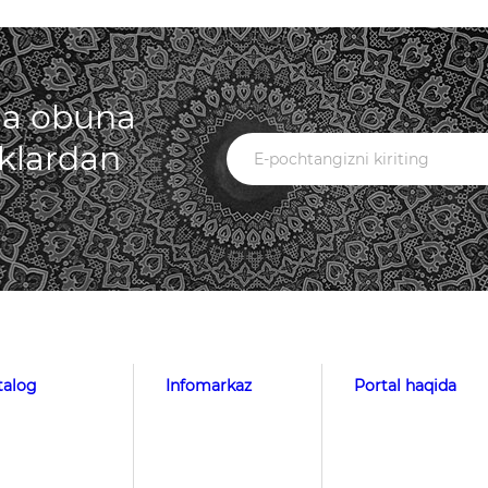
iga obuna
iklardan
talog
Infomarkaz
Portal haqida