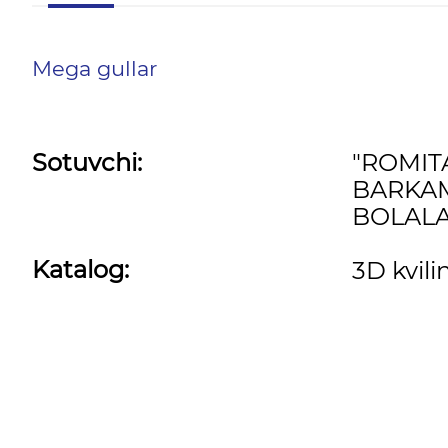
Mega gullar
Sotuvchi:
"ROMI
BARKA
BOLALA
Katalog:
3D kvili