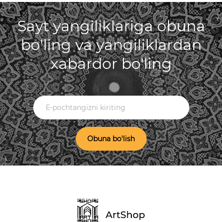
Sayt yangiliklariga obuna
bo'ling va yangiliklardan
xabardor bo'ling
Obuna bo'lish