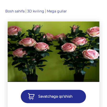
Bosh sahifa
3D kviling
Mega gullar
Savatchaga qo'shish