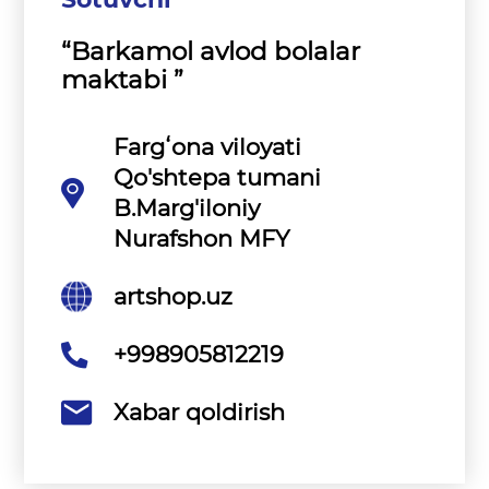
“Barkamol avlod bolalar
maktabi ”
Fargʻona viloyati
Qo'shtepa tumani
B.Marg'iloniy
Nurafshon MFY
artshop.uz
+998905812219
Xabar qoldirish