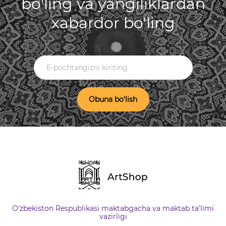
bo'ling va yangiliklardan
xabardor bo'ling
Obuna bo'lish
O‘zbekiston Respublikasi maktabgacha va maktab ta'limi
vazirligi