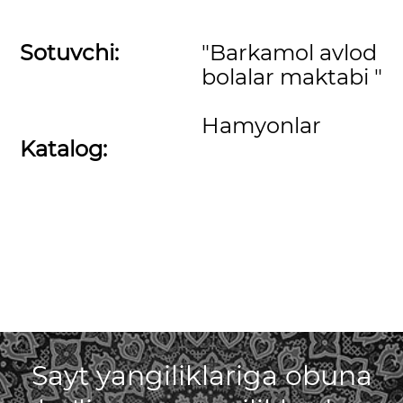
Sotuvchi:
"Barkamol avlod
bolalar maktabi "
Hamyonlar
Katalog:
Sayt yangiliklariga obuna