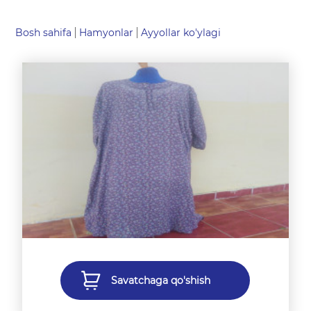
Bosh sahifa
Hamyonlar
Ayyollar ko'ylagi
Savatchaga qo'shish