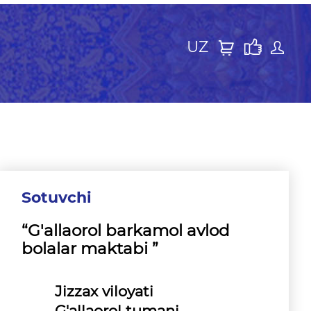
UZ
Sotuvchi
“G'allaorol barkamol avlod
bolalar maktabi ”
Jizzax viloyati
G'allaorol tumani