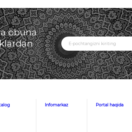
iga obuna
iklardan
talog
Infomarkaz
Portal haqida