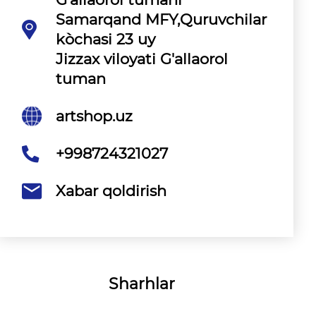
Samarqand MFY,Quruvchilar
kòchasi 23 uy
Jizzax viloyati G'allaorol
tuman
artshop.uz
+998724321027
Xabar qoldirish
Sharhlar