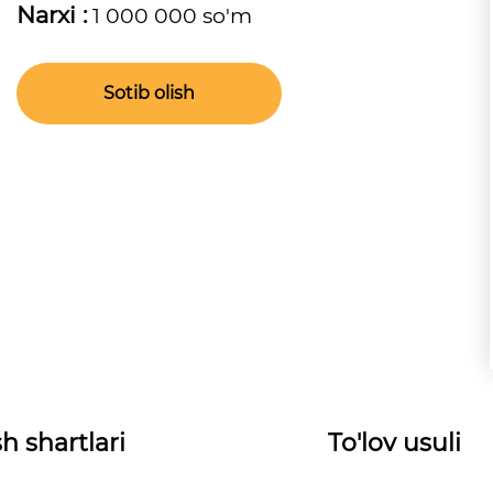
Narxi :
1 000 000 so'm
Sotib olish
h shartlari
To'lov usuli