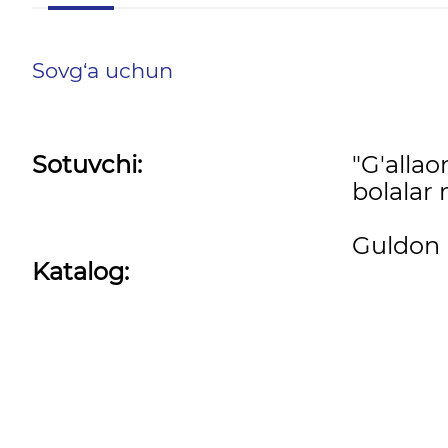
Sovg‘a uchun
Sotuvchi:
"G'allao
bolalar 
Guldon
Katalog: