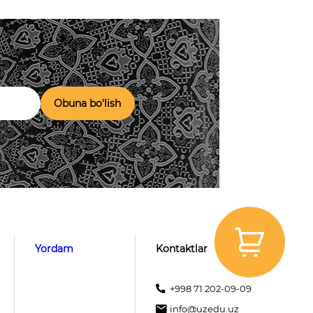
Obuna bo'lish
Yordam
Kontaktlar
+998 71 202-09-09
info@uzedu.uz