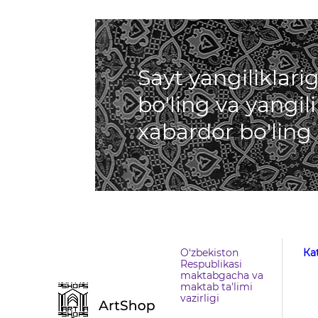
Sayt yangiliklar
bo'ling va yangil
xabardor bo'ling
O‘zbekiston
Кa
Respublikasi
maktabgacha va
maktab ta'limi
vazirligi