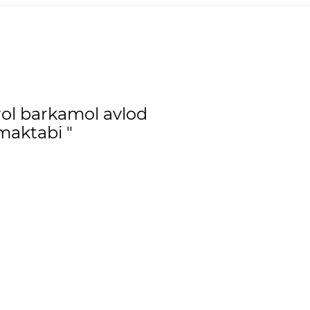
rol barkamol avlod
maktabi "