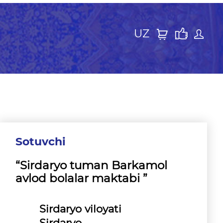
UZ
Sotuvchi
“Sirdaryo tuman Barkamol
avlod bolalar maktabi ”
Sirdaryo viloyati
Sirdaryo