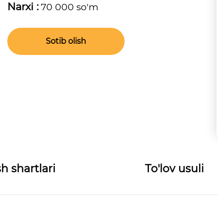
Narxi :
70 000 so'm
Sotib olish
h shartlari
To'lov usuli