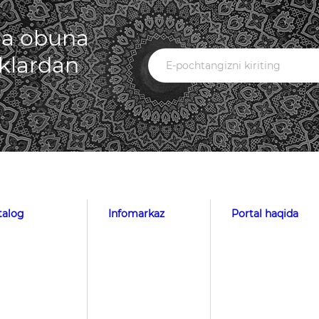
iga obuna
iklardan
talog
Infomarkaz
Portal haqida