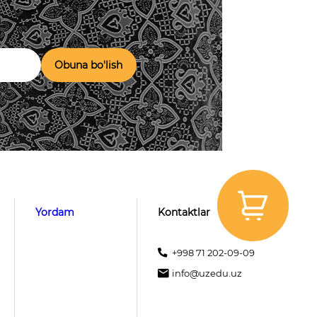
Obuna bo'lish
Yordam
Kontaktlar
+998 71 202-09-09
info@uzedu.uz