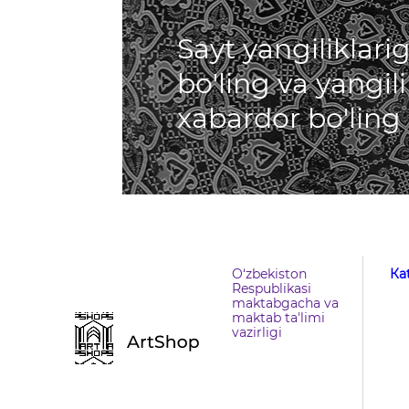
Sayt yangiliklar
bo'ling va yangil
xabardor bo'ling
O‘zbekiston
Кa
Respublikasi
maktabgacha va
maktab ta'limi
vazirligi