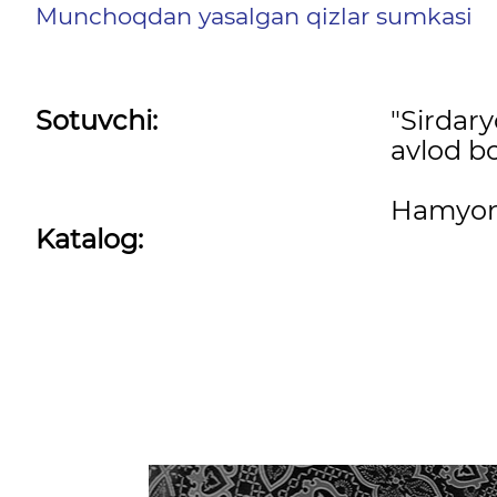
Munchoqdan yasalgan qizlar sumkasi
Sotuvchi:
"Sirdar
avlod bo
Hamyon
Katalog: