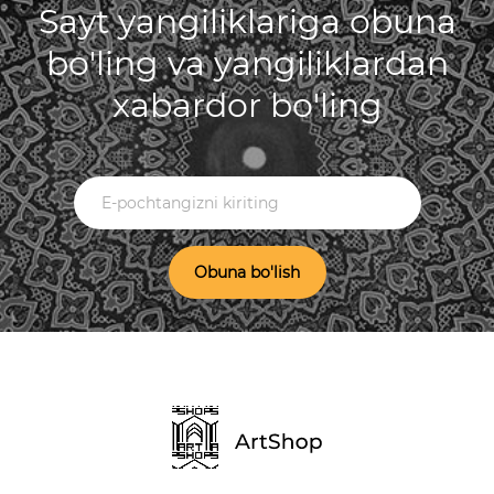
Sayt yangiliklariga obuna
bo'ling va yangiliklardan
xabardor bo'ling
Obuna bo'lish