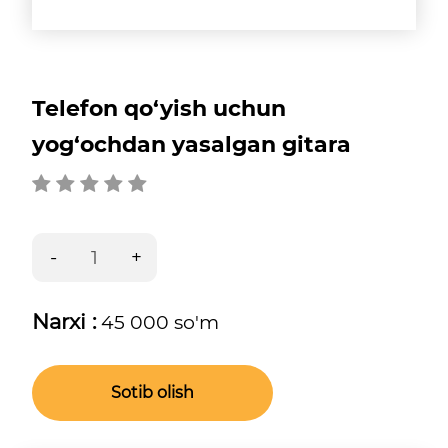
Telefon qo‘yish uchun
yog‘ochdan yasalgan gitara
Narxi :
45 000 so'm
Sotib olish