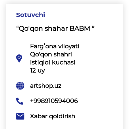
Sotuvchi
“Qo'qon shahar BABM ”
Fargʻona viloyati
Qo'qon shahri
istiqlol kuchasi
12 uy
artshop.uz
+998910594006
Xabar qoldirish