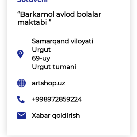
“Barkamol avlod bolalar
maktabi ”
Samarqand viloyati
Urgut
69-uy
Urgut tumani
artshop.uz
+998972859224
Xabar qoldirish