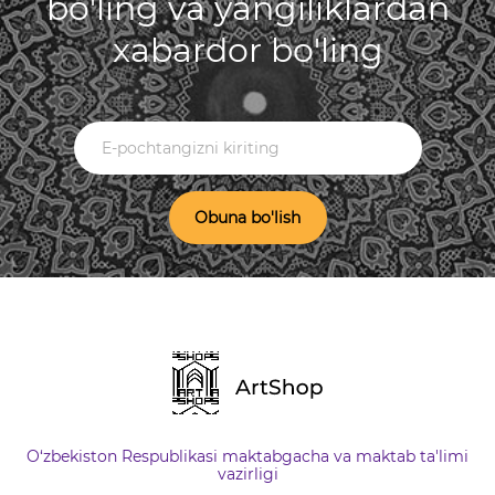
bo'ling va yangiliklardan
xabardor bo'ling
Obuna bo'lish
O‘zbekiston Respublikasi maktabgacha va maktab ta'limi
vazirligi