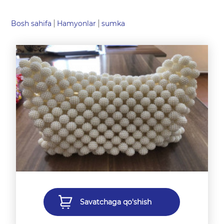
Bosh sahifa
Hamyonlar
sumka
Savatchaga qo'shish