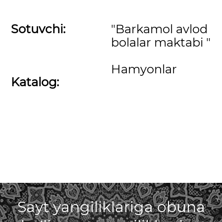
Sotuvchi:
"Barkamol avlod
bolalar maktabi "
Hamyonlar
Katalog:
Sayt yangiliklariga obuna