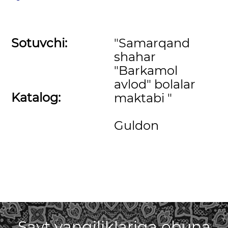
Sotuvchi:
"Samarqand
shahar
"Barkamol
avlod" bolalar
Katalog:
maktabi "
Guldon
Sayt yangiliklariga obuna