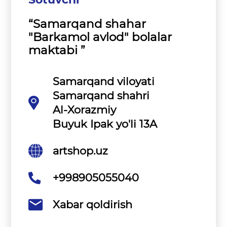
“Samarqand shahar
"Barkamol avlod" bolalar
maktabi ”
Samarqand viloyati
Samarqand shahri
Al-Xorazmiy
Buyuk Ipak yo'li 13A
artshop.uz
+998905055040
Xabar qoldirish