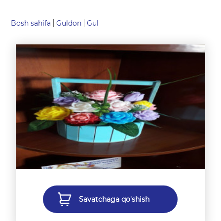
Bosh sahifa
Guldon
Gul
Savatchaga qo'shish