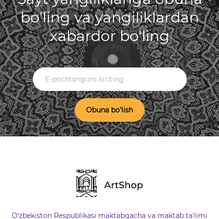
bo'ling va yangiliklardan
xabardor bo'ling
Obuna bo'lish
O‘zbekiston Respublikasi maktabgacha va maktab ta'limi