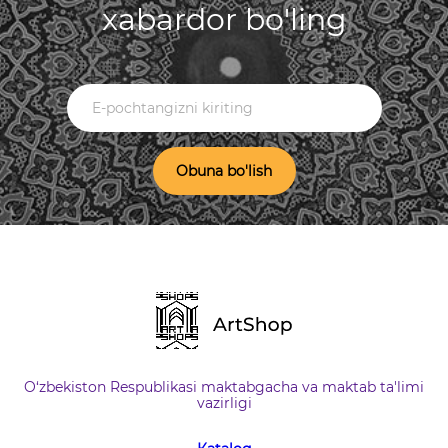
xabardor bo'ling
Obuna bo'lish
O‘zbekiston Respublikasi maktabgacha va maktab ta'limi
vazirligi