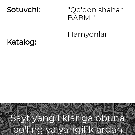
Sotuvchi:
"Qo'qon shahar
BABM "
Hamyonlar
Katalog:
Sayt yangiliklariga obuna
bo'ling va yangiliklardan