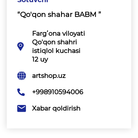
“Qo'qon shahar BABM ”
Fargʻona viloyati
Qo'qon shahri
istiqlol kuchasi
12 uy
artshop.uz
+998910594006
Xabar qoldirish