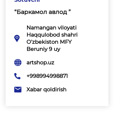
“Баркамол авлод ”
Namangan viloyati
Haqqulobod shahri
O'zbekiston MFY
Beruniy 9 uy
artshop.uz
+998994998871
Xabar qoldirish