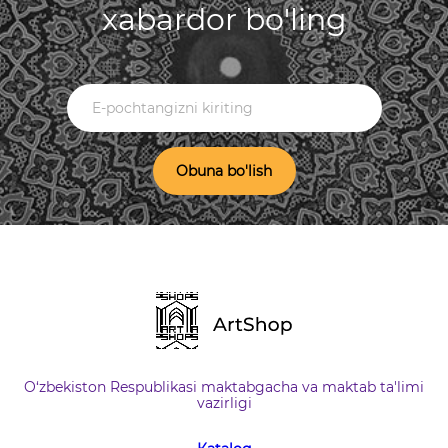
xabardor bo'ling
Obuna bo'lish
O‘zbekiston Respublikasi maktabgacha va maktab ta'limi
vazirligi