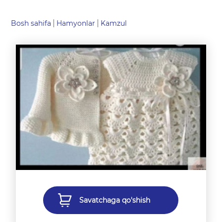
Bosh sahifa
Hamyonlar
Kamzul
Savatchaga qo'shish