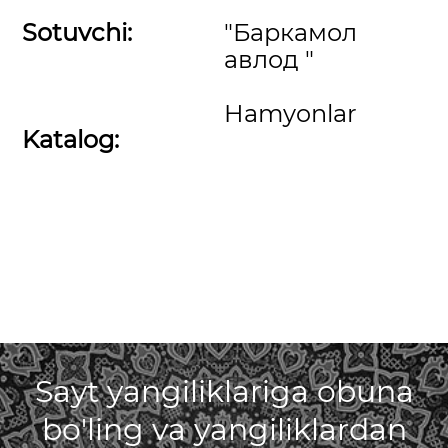
Sotuvchi:
"Баркамол
авлод "
Hamyonlar
Katalog:
Sayt yangiliklariga obuna
bo'ling va yangiliklardan