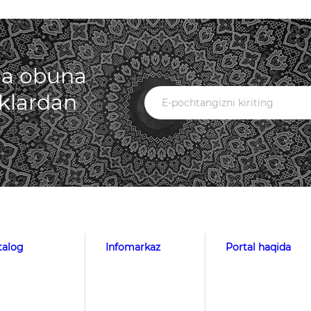
iga obuna
iklardan
talog
Infomarkaz
Portal haqida