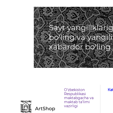
Sayt yangiliklar
bo'ling va yangil
xabardor bo'ling
O‘zbekiston
Кa
Respublikasi
maktabgacha va
maktab ta'limi
vazirligi