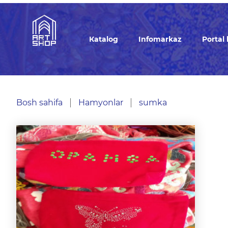
Кatalog
Infomarkaz
Portal
Bosh sahifa
Hamyonlar
sumka