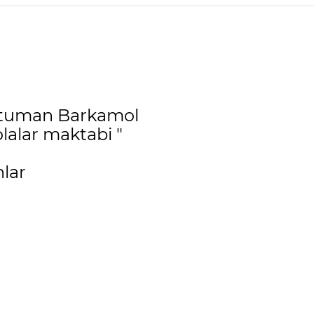
q tuman Barkamol
lalar maktabi "
lar