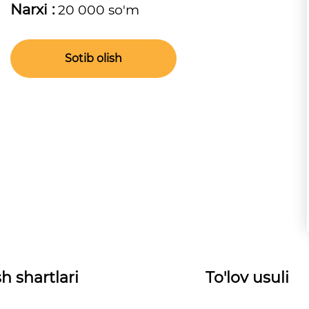
Narxi :
20 000 so'm
Sotib olish
h shartlari
To'lov usuli