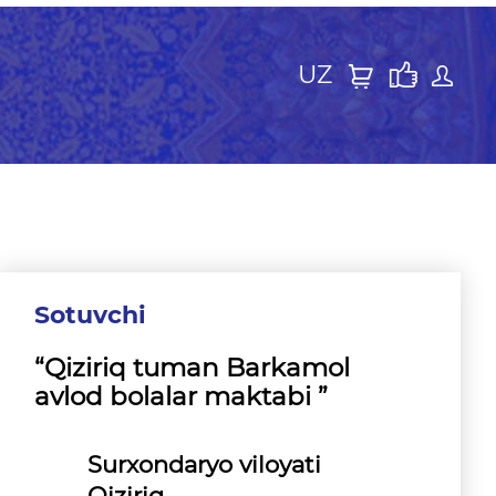
UZ
Sotuvchi
“Qiziriq tuman Barkamol
avlod bolalar maktabi ”
Surxondaryo viloyati
Qiziriq