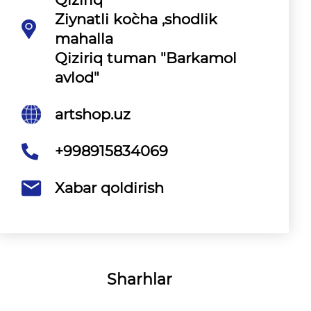
Ziynatli ko`cha ,shodlik
mahalla
Qiziriq tuman "Barkamol
avlod"
artshop.uz
+998915834069
Xabar qoldirish
Sharhlar