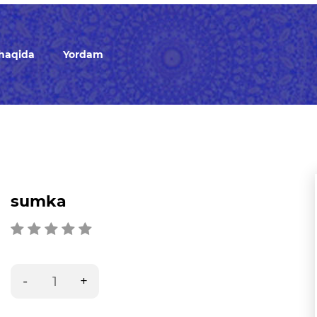
 haqida
Yordam
sumka