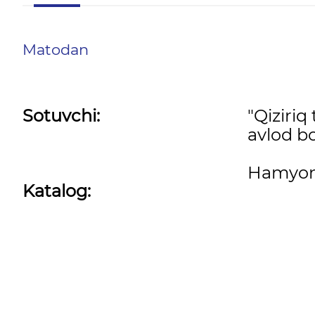
Matodan
Sotuvchi:
"Qiziri
avlod bo
Hamyon
Katalog: