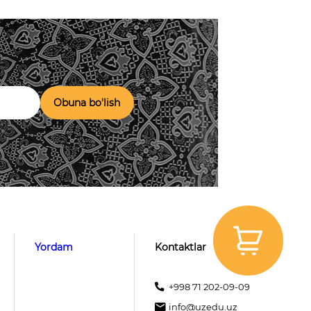
Obuna bo'lish
Yordam
Kontaktlar
+998 71 202-09-09
info@uzedu.uz