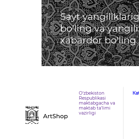
Sayt yangiliklar
bo'ling va yangil
xabardor bo'ling
O‘zbekiston
Кa
Respublikasi
maktabgacha va
maktab ta'limi
vazirligi