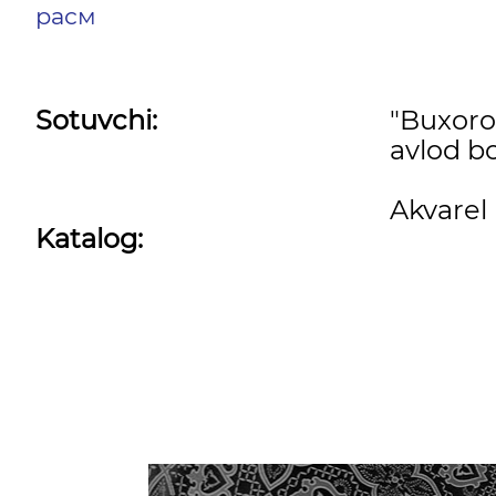
расм
Sotuvchi:
"Buxor
avlod bo
Akvarel
Katalog: