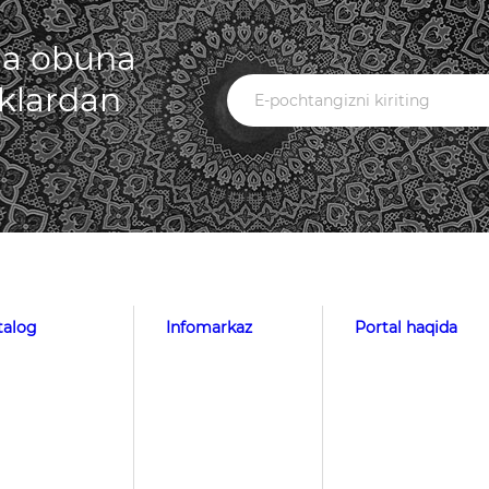
iga obuna
iklardan
talog
Infomarkaz
Portal haqida