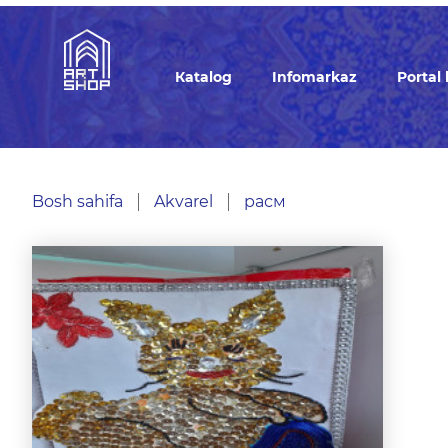
Кatalog
Infomarkaz
Portal
Bosh sahifa
Akvarel
расм