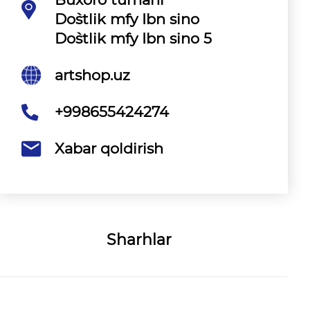
Do`stlik mfy Ibn sino
Do`stlik mfy Ibn sino 5
artshop.uz
+998655424274
Xabar qoldirish
Sharhlar