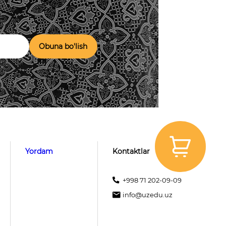
Obuna bo'lish
Yordam
Kontaktlar
+998 71 202-09-09
info@uzedu.uz