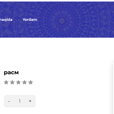
 haqida
Yordam
расм