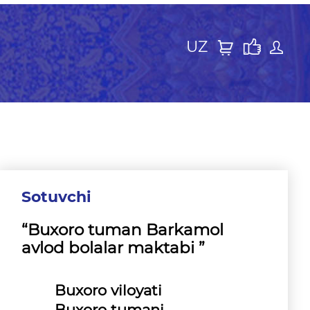
UZ
Sotuvchi
“Buxoro tuman Barkamol
avlod bolalar maktabi ”
Buxoro viloyati
Buxoro tumani