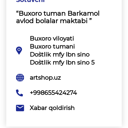
“Buxoro tuman Barkamol
avlod bolalar maktabi ”
Buxoro viloyati
Buxoro tumani
Do`stlik mfy Ibn sino
Do`stlik mfy Ibn sino 5
artshop.uz
+998655424274
Xabar qoldirish