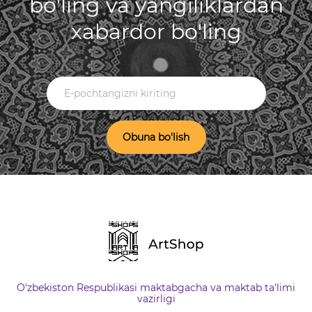
bo'ling va yangiliklardan
xabardor bo'ling
Obuna bo'lish
O‘zbekiston Respublikasi maktabgacha va maktab ta'limi
vazirligi