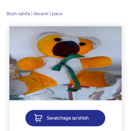
Bosh sahifa
Akvarel
расм
Savatchaga qo'shish