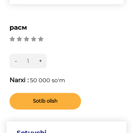
расм
Narxi :
50 000 so'm
Sotib olish
Sotuvchi