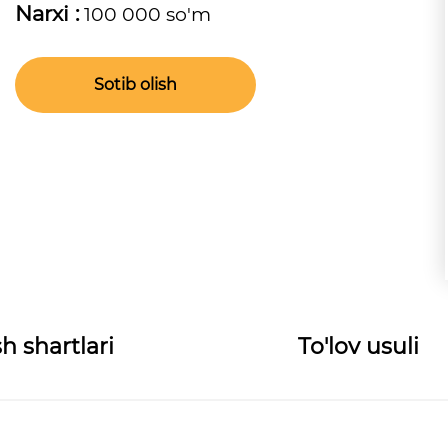
Narxi :
100 000 so'm
Sotib olish
h shartlari
To'lov usuli