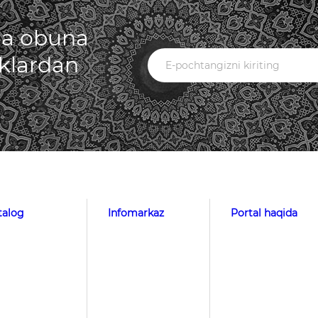
iga obuna
iklardan
talog
Infomarkaz
Portal haqida