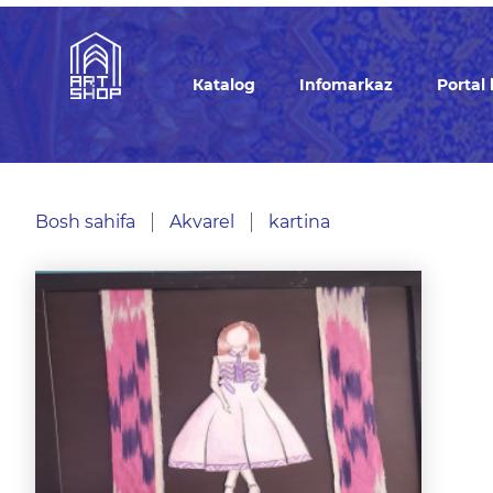
Кatalog
Infomarkaz
Portal
Bosh sahifa
Akvarel
kartina