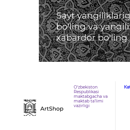
Sayt yangiliklar
bo'ling va yangil
xabardor bo'ling
O‘zbekiston
Кa
Respublikasi
maktabgacha va
maktab ta'limi
vazirligi