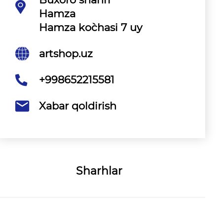
Hamza
Hamza ko`chasi 7 uy
artshop.uz
+998652215581
Xabar qoldirish
Sharhlar