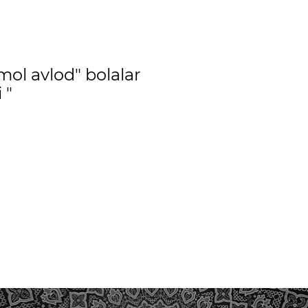
mol avlod" bolalar
 "