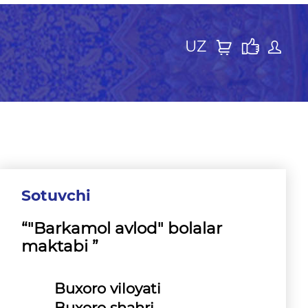
UZ
Sotuvchi
“"Barkamol avlod" bolalar
maktabi ”
Buxoro viloyati
Buxoro shahri