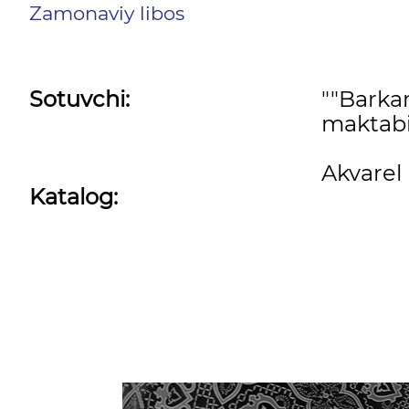
Zamonaviy libos
Sotuvchi:
""Barka
maktabi
Akvarel
Katalog: