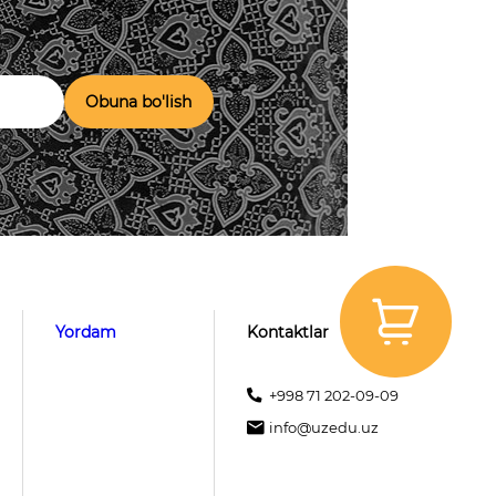
Obuna bo'lish
Yordam
Kontaktlar
+998 71 202-09-09
info@uzedu.uz