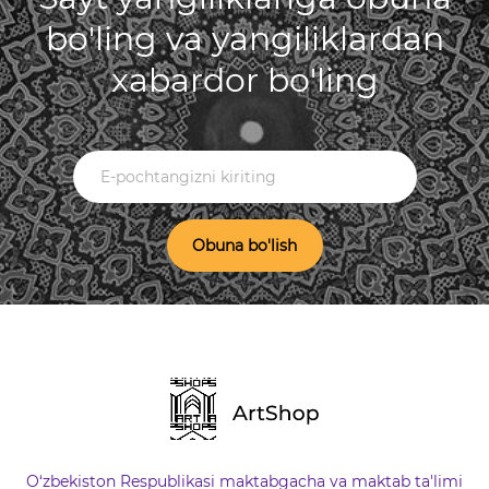
bo'ling va yangiliklardan
xabardor bo'ling
Obuna bo'lish
O‘zbekiston Respublikasi maktabgacha va maktab ta'limi