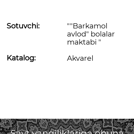
Sotuvchi:
""Barkamol
avlod" bolalar
maktabi "
Katalog:
Akvarel
Sayt yangiliklariga obuna