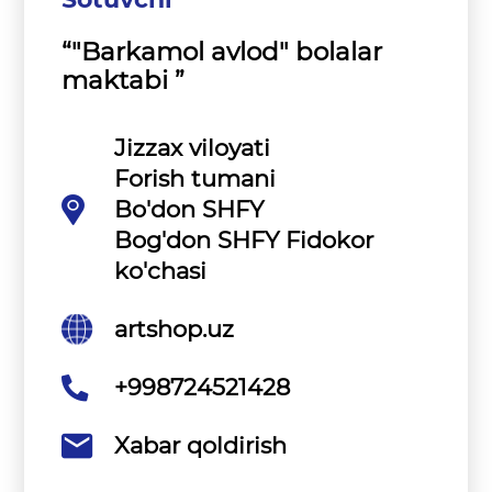
“"Barkamol avlod" bolalar
maktabi ”
Jizzax viloyati
Forish tumani
Bo'don SHFY
Bog'don SHFY Fidokor
ko'chasi
artshop.uz
+998724521428
Xabar qoldirish