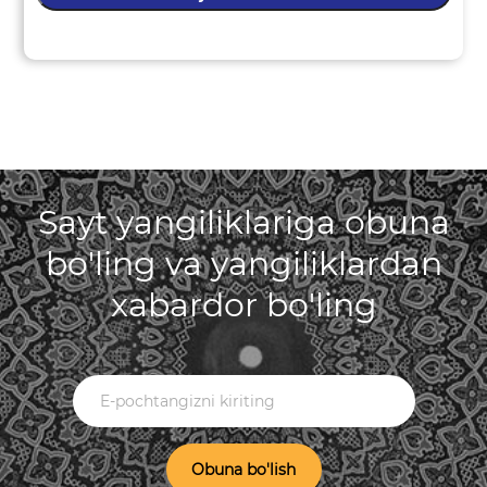
Sayt yangiliklariga obuna
bo'ling va yangiliklardan
xabardor bo'ling
Obuna bo'lish