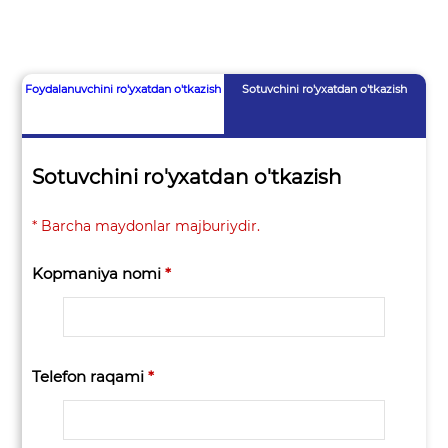
Foydalanuvchini ro'yxatdan o'tkazish
Sotuvchini ro'yxatdan o'tkazish
Sotuvchini ro'yxatdan o'tkazish
* Barcha maydonlar majburiydir.
Kopmaniya nomi
*
Telefon raqami
*