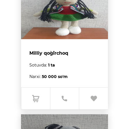
Milliy qo`g`irchoq
Sotuvda:
1 ta
Narxi:
50 000 so'm