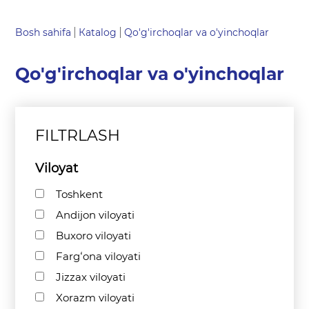
Bosh sahifa
Кatalog
Qo'g'irchoqlar va o'yinchoqlar
Qo'g'irchoqlar va o'yinchoqlar
FILTRLASH
Viloyat
Toshkent
Andijon viloyati
Buxoro viloyati
Fargʻona viloyati
Jizzax viloyati
Xorazm viloyati