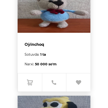
O`yinchoq
Sotuvda:
1 ta
Narxi:
50 000 so'm