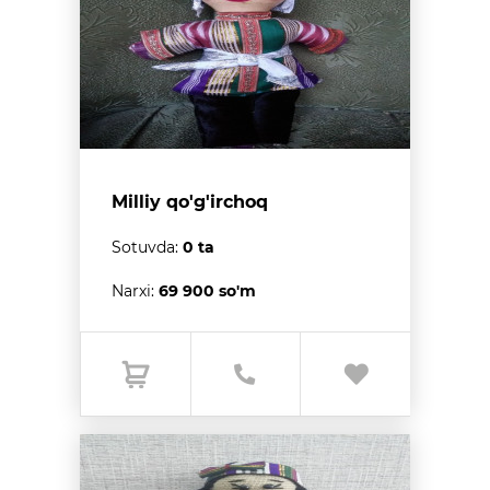
Milliy qo'g'irchoq
Sotuvda:
0 ta
Narxi:
69 900 so'm