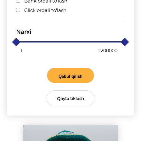
Bank orqali to'lash
Click orqali to'lash
Narxi
Qabul qilish
Qayta tiklash