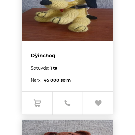
O`yinchoq
Sotuvda:
1 ta
Narxi:
45 000 so'm