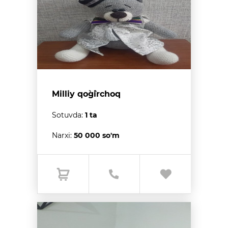
Milliy qo`g`irchoq
Sotuvda:
1 ta
Narxi:
50 000 so'm