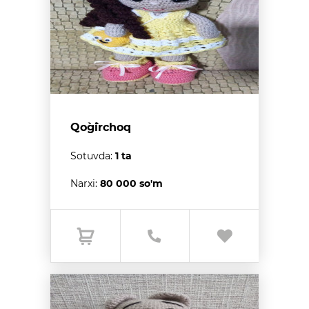
Qo`g`irchoq
Sotuvda:
1 ta
Narxi:
80 000 so'm