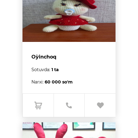
O`yinchoq
Sotuvda:
1 ta
Narxi:
60 000 so'm