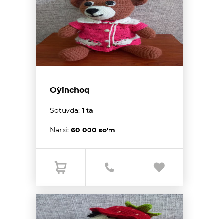
O`yinchoq
Sotuvda:
1 ta
Narxi:
60 000 so'm