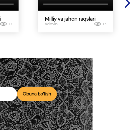
i
Milliy va jahon raqslari
13
admin
13
Obuna bo'lish