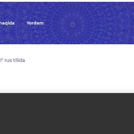
 haqida
Yordam
" rus tilida