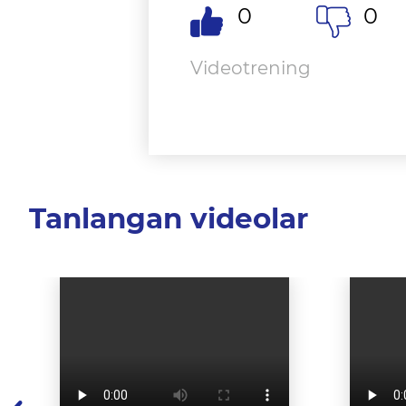
0
0
Videotrening
Tanlangan videolar