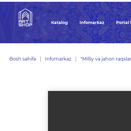
Кatalog
Infomarkaz
Portal
Bosh sahifa
Infomarkaz
"Milliy va jahon raqslari