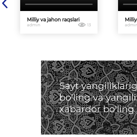
Milliy va jahon raqslari
Milli
admin
13
admi
Sayt yangiliklar
bo'ling va yangil
xabardor bo'ling