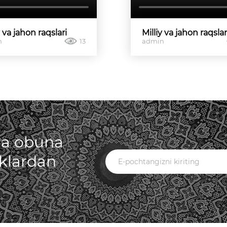
y va jahon raqslari
Milliy va jahon raqslar
n
13
admin
iga obuna
iklardan