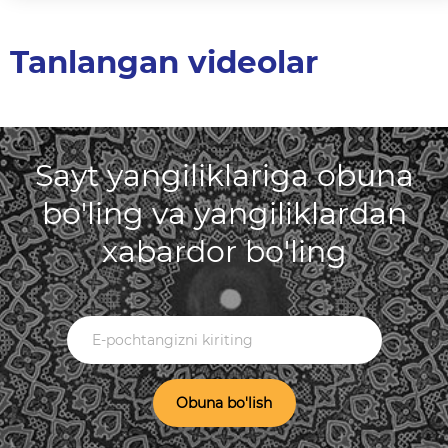
Tanlangan videolar
Sayt yangiliklariga obuna
bo'ling va yangiliklardan
xabardor bo'ling
Obuna bo'lish