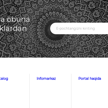
iga obuna
iklardan
talog
Infomarkaz
Portal haqida