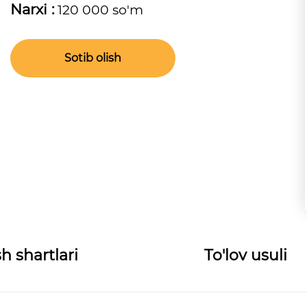
Narxi :
120 000 so'm
Sotib olish
h shartlari
To'lov usuli