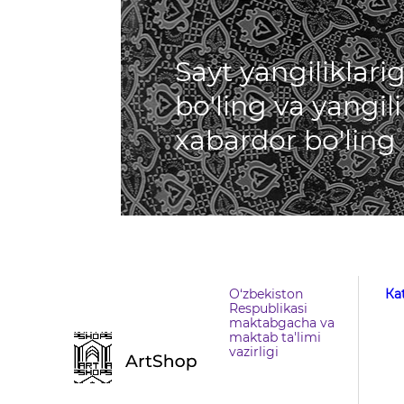
Sayt yangiliklar
bo'ling va yangil
xabardor bo'ling
O‘zbekiston
Кa
Respublikasi
maktabgacha va
maktab ta'limi
vazirligi