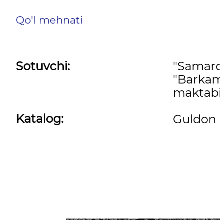
Qo'l mehnati
Sotuvchi:
"Samar
"Barkam
maktabi
Katalog:
Guldon