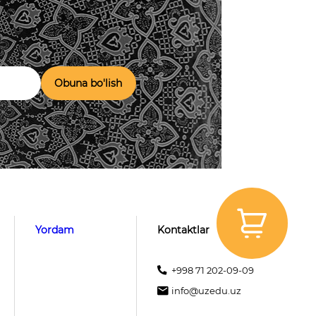
Obuna bo'lish
Yordam
Kontaktlar
+998 71 202-09-09
info@uzedu.uz