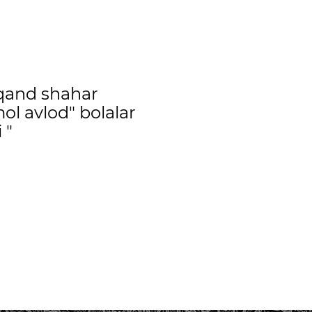
qand shahar
ol avlod" bolalar
 "