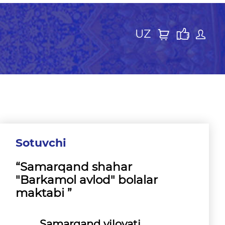
UZ
Sotuvchi
“Samarqand shahar
"Barkamol avlod" bolalar
maktabi ”
Samarqand viloyati