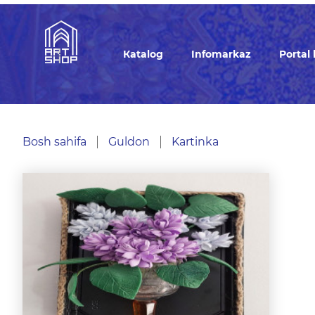
Кatalog
Infomarkaz
Portal
Bosh sahifa
Guldon
Kartinka