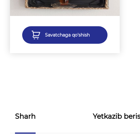
Savatchaga qo'shish
Sharh
Yetkazib beris